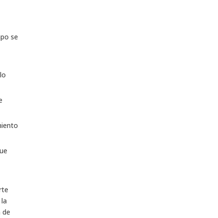
mpo se
lo
e
miento
que
rte
 la
n de