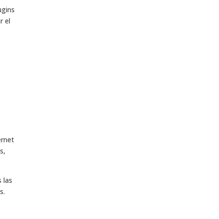
ugins
r el
ernet
s,
 las
s.