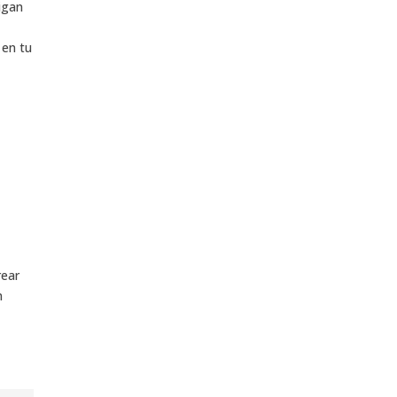
igan
 en tu
rear
n