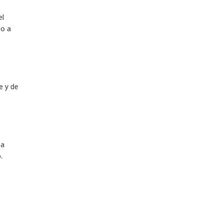
el
 o a
e y de
za
.